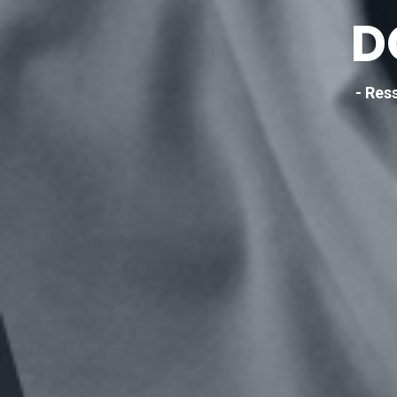
D
- Res