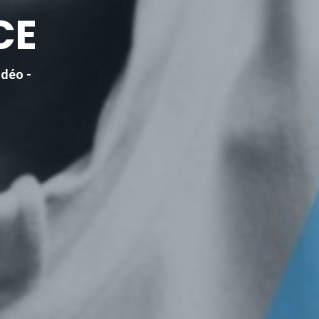
CE
idéo -