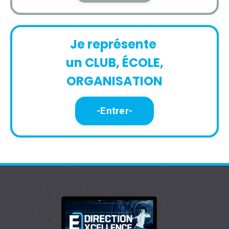
Je représente
un
CLUB, ÉCOLE,
ORGANISATION
-Entrer-